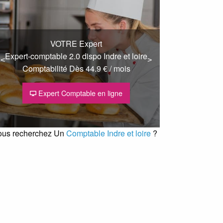
VOTRE Expert
Expert-comptable 2.0 dispo Indre et loire
<
<
>
>
Comptabilité Dès 44.9 € / mois
Expert Comptable en ligne
ous recherchez Un
Comptable Indre et loire
?