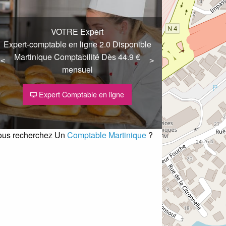
xpert
gne 2.0 Disponible
lité Dès 44.9 €
<
<
>
>
el
Logiciel expert comptable en ligne,
récupération bancaire automatique
ble en ligne
journalière
ous recherchez Un
Comptable Martinique
?